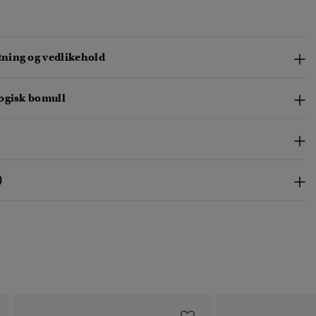
ing og vedlikehold
ogisk bomull
)