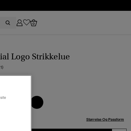
0
ial Logo Strikkelue
(1)
0
rå marl
t
site
se:
Størrelse Og Passform