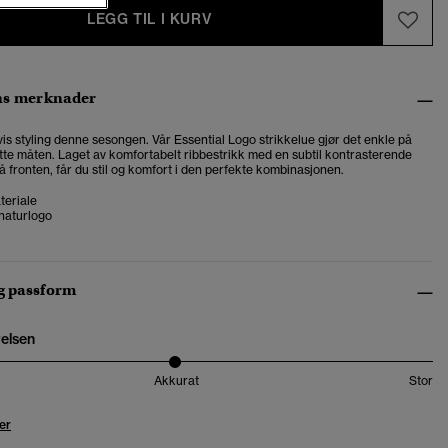
LEGG TIL I KURV
ns merknader
vis styling denne sesongen. Vår Essential Logo strikkelue gjør det enkle på
tte måten. Laget av komfortabelt ribbestrikk med en subtil kontrasterende
å fronten, får du stil og komfort i den perfekte kombinasjonen.
teriale
naturlogo
og passform
relsen
Akkurat
Stor
er