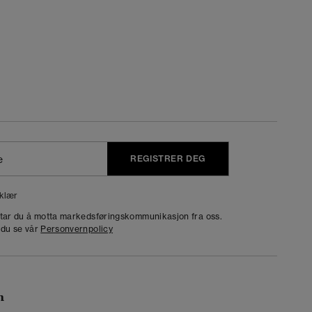
REGISTRER DEG
klær
dtar du å motta markedsføringskommunikasjon fra oss.
 du se vår
Personvernpolicy
n