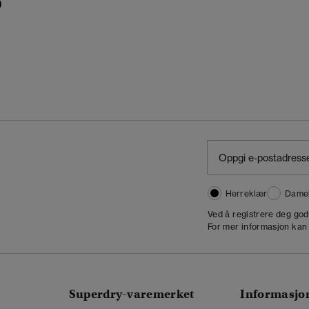
0
Herreklær
Dame
,
Ved å registrere deg go
For mer informasjon kan
Superdry-varemerket
Informasjo