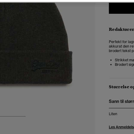
Redaktøre
Perfekt for lag
akkurat den re
brodert tekst p
Strikket ma
Brodert sig
Størrelse 
Sann til stør
Liten
3
4
Les Anmeldels