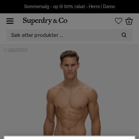
Sommersalg - op til 50% rabat -
Herre
|
Dame
0
UNDERTOY