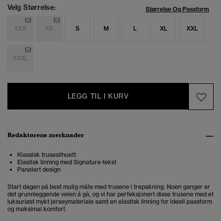
Velg Størrelse:
Størrelse Og Passform
XXS
XS
S
M
L
XL
XXL
XXXL
LEGG TIL I KURV
Redaktørens merknader
Klassisk trusesilhuett
Elastisk linning med Signature-tekst
Panelert design
Start dagen på best mulig måte med trusene i trepakning. Noen ganger er
det grunnleggende veien å gå, og vi har perfeksjonert disse trusene med et
luksuriøst mykt jerseymateriale samt en elastisk linning for ideell passform
og maksimal komfort.