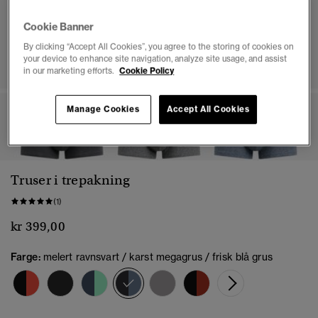
Cookie Banner
By clicking “Accept All Cookies”, you agree to the storing of cookies on
your device to enhance site navigation, analyze site usage, and assist
in our marketing efforts.
Cookie Policy
Manage Cookies
Accept All Cookies
1
2
3
4
5
6
7
8
Truser i trepakning
(1)
kr 399,00
Farge:
melert ravnsvart / karst megagrus / frisk blå grus
valgt