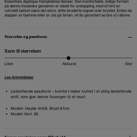
Essentials Applique Halvglidelås Genser. Den komfortable, ledige formen
på denne klassiske genseren er ideell for avslapping, med et hint av
retrostil takket være det store, slitte broderte logoet over brystet. Enten du
slapper av hjemme eller er ute på farten, vil du garantert se bra ut i denne.
Størrelse og passform
Sann til størrelsen
Liten
Akkurat
Stor
Les Anmeldelser
Løstsittende passform – komfort møter kulhet i et stilig løstsittende
snitt, som gjør denne fasongen til et must.
Modell:
Høyde 1m68. Bryst 81cm
Modell iført:
38