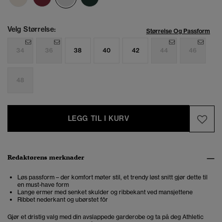
Velg Størrelse:
Størrelse Og Passform
34
36
38
40
42
44
46
48
LEGG TIL I KURV
Redaktørens merknader
Løs passform – der komfort møter stil, et trendy løst snitt gjør dette til
en must-have form
Lange ermer med senket skulder og ribbekant ved mansjettene
Ribbet nederkant og ubørstet fôr
Gjør et dristig valg med din avslappede garderobe og ta på deg Athletic