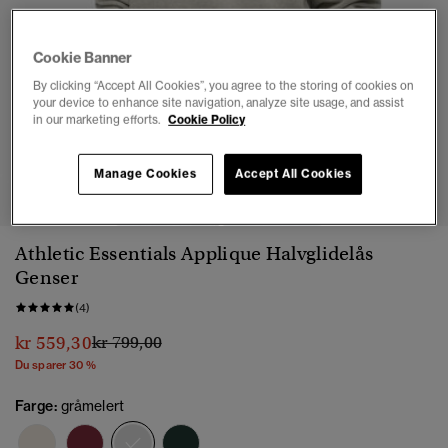
Cookie Banner
By clicking “Accept All Cookies”, you agree to the storing of cookies on
your device to enhance site navigation, analyze site usage, and assist
in our marketing efforts.
Cookie Policy
1
2
3
4
5
6
Manage Cookies
Accept All Cookies
Athletic Essentials Applique Halvglidelås
Genser
(4)
Pris nedsatt fra
til
kr 559,30
kr 799,00
Du sparer 30 %
Farge:
gråmelert
valgt