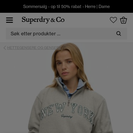
Sommersalg - op til 50% rabat -
Herre
|
Dame
0
HETTEGENSERE OG GENSERE