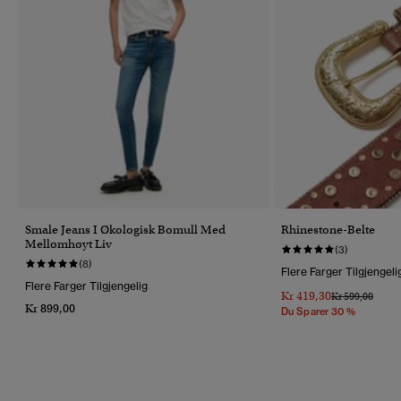
Smale Jeans I Økologisk Bomull Med
Rhinestone-Belte
Mellomhøyt Liv
(3)
(8)
Flere Farger Tilgjengeli
Flere Farger Tilgjengelig
Kr 419,30
Pris Nedsatt Fr
Til
Kr 599,00
Kr 899,00
Du Sparer 30 %