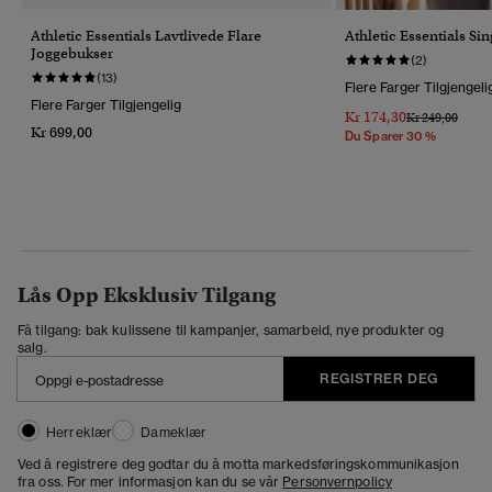
Athletic Essentials Lavtlivede Flare
Athletic Essentials Si
Joggebukser
(2)
(13)
Flere Farger Tilgjengeli
Flere Farger Tilgjengelig
Kr 174,30
Pris Nedsatt Fr
Til
Kr 249,00
Kr 699,00
Du Sparer 30 %
Lås Opp Eksklusiv Tilgang
Få tilgang: bak kulissene til kampanjer, samarbeid, nye produkter og
salg.
REGISTRER DEG
Herreklær
Dameklær
Ved å registrere deg godtar du å motta markedsføringskommunikasjon
fra oss. For mer informasjon kan du se vår
Personvernpolicy