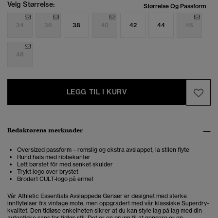
Velg Størrelse:
Størrelse Og Passform
34
36
38
40
42
44
46
48
LEGG TIL I KURV
Redaktørens merknader
Oversized passform – romslig og ekstra avslappet, la stilen flyte
Rund hals med ribbekanter
Lett børstet fôr med senket skulder
Trykt logo over brystet
Brodert CULT-logo på ermet
Vår Athletic Essentials Avslappede Genser er designet med sterke
innflytelser fra vintage mote, men oppgradert med vår klassiske Superdry-
kvalitet. Den tidløse enkelheten sikrer at du kan style lag på lag med din
autentiske sans for tidløs stil. Det er en grunn til at gensere er en