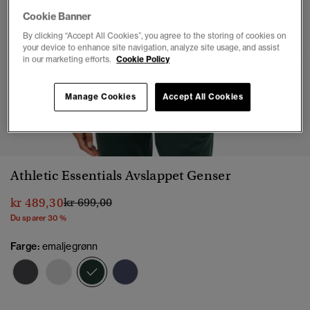
Cookie Banner
By clicking “Accept All Cookies”, you agree to the storing of cookies on
your device to enhance site navigation, analyze site usage, and assist
in our marketing efforts.
Cookie Policy
Manage Cookies
Accept All Cookies
1
2
3
4
5
6
Athletic Essentials Avslappet Genser
Pris nedsatt fra
til
kr 489,30
kr 699,00
Du sparer 30 %
Farge:
emaljegrønn
valgt