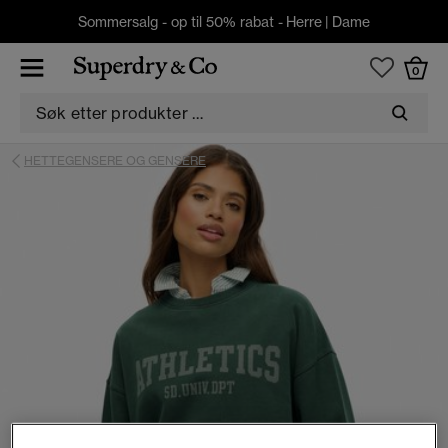
Sommersalg - op til 50% rabat -
Herre
|
Dame
0
HETTEGENSERE OG GENSERE