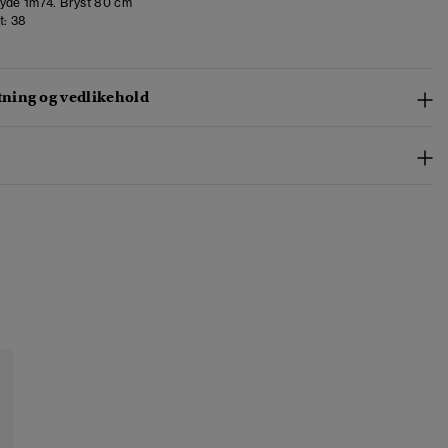
de 1m74. Bryst 80 cm
t:
38
ing og vedlikehold