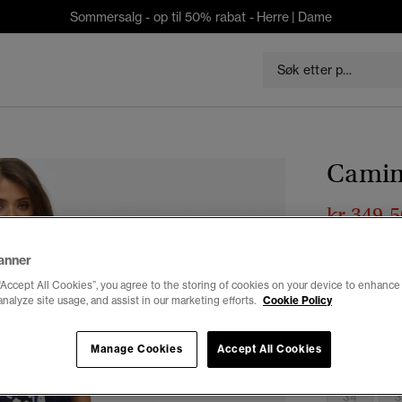
Sommersalg - op til 50% rabat -
Herre
|
Dame
Camima
kr 349,5
Du sparer 50 %
anner
Farge:
chriss
“Accept All Cookies”, you agree to the storing of cookies on your device to enhance 
analyze site usage, and assist in our marketing efforts.
Cookie Policy
Manage Cookies
Accept All Cookies
Velg Størrel
34
3