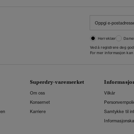
Herreklær
Dame
,
Ved å registrere deg go
For mer informasjon kan
Superdry-varemerket
Informasjo
Om oss
Vilkår
Konsernet
Personvernpoli
ten
Karriere
Samtykke til i
Informasjonskap