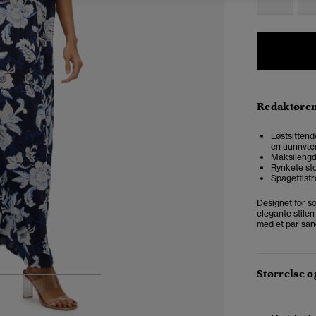
Redaktøre
Løstsittende
en uunnvær
Maksilengd
Rynkete sto
Spagettistr
Designet for so
elegante stile
med et par san
Størrelse 
4
5
6
7