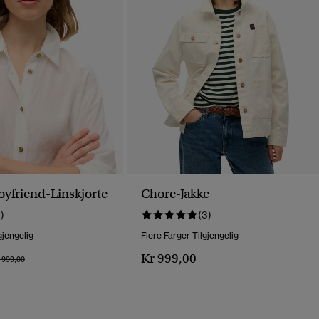
oyfriend-Linskjorte
Chore-Jakke
1)
(3)
gjengelig
Flere Farger Tilgjengelig
Kr 999,00
is Nedsatt Fra
Til
 999,00