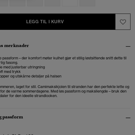
LEGG TIL I KURV
ns merknader
 passform – der komfort møter kulhet gjør et stilig løstsittende snitt dette til
lig fasong.
e med justerbar utringning
ff med trykk
opper og utskårne detaljer på halsen
mmeren, laget for stil. Camimaksikjolen til stranden har den perfekte lette og
n for de varme sommerdagene. Med løs passform og maksilengde – bruk den
daler for den ideelle strandlooken.
og passform