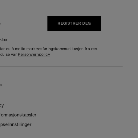
REGISTRER DEG
klær
dtar du å motta markedsføringskommunikasjon fra oss.
 du se vår
Personvernpolicy
n
cy
nformasjonskapsler
selinnstillinger