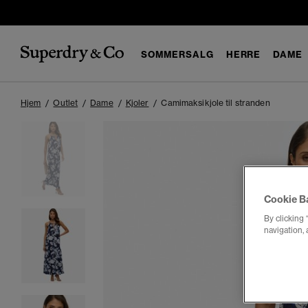
SOMMERSALG
HERRE
DAME
Hjem
Outlet
Dame
Kjoler
Camimaksikjole til stranden
Cookie B
By clicking 
navigation, 