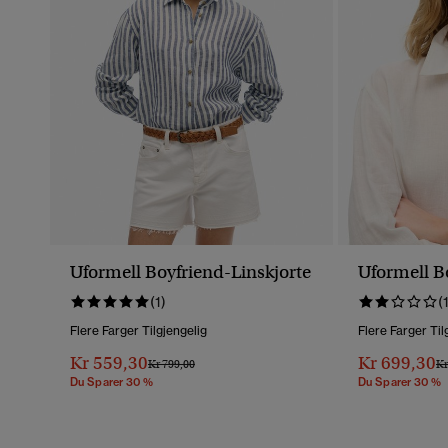
Uformell Boyfriend-Linskjorte
Uformell B
(1)
(
Flere Farger Tilgjengelig
Flere Farger Til
Kr 559,30
Kr 699,30
Pris Nedsatt Fra
Til
Pr
Kr 799,00
Kr
Du Sparer 30 %
Du Sparer 30 %