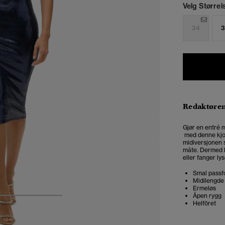
Velg Størrel
34
3
Redaktøre
Gjør en entré 
med denne kjole
midiversjonen 
måte. Dermed k
eller fanger ly
Smal passfo
Midilengde
Ermeløs
Åpen rygg
4
5
6
Helfôret