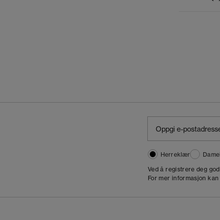
Herreklær
Dame
,
Ved å registrere deg go
For mer informasjon kan