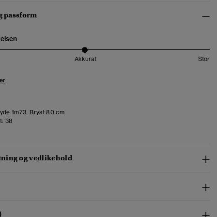
og passform
relsen
Akkurat
Stor
er
de 1m73. Bryst 80 cm
t:
38
ing og vedlikehold
)