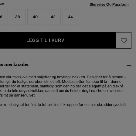
se:
Størrelse Og Passform
6
38
40
42
44
LEGG TIL I KURV
ns merknader
med vår
midikjole med paljetter og knyting i nakken
. Designet for å blende –
n gir du festgarderoben din et løft. Med paljetter fra topp til tå – denne
sørger for et statement, samtidig som den holder det elegant på en diskré
an du føle deg selvsikker, uansett om du holder deg i nærheten av baren
sglimt på dansegulvet.
rm – designet for å sitte tettere inntil kroppen for en mer skreddersydd stil