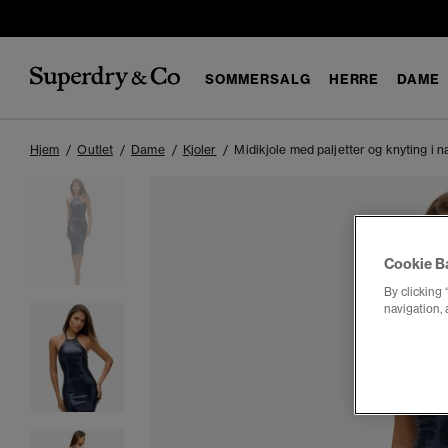
SOMMERSALG
HERRE
DAME
Hjem
Outlet
Dame
Kjoler
Midikjole med paljetter og knyting i 
Cookie B
By clicking 
navigation, 