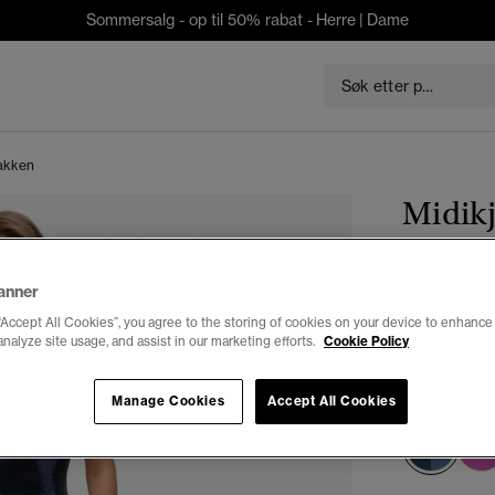
Sommersalg - op til 50% rabat -
Herre
|
Dame
nakken
Midikj
nakke
anner
“Accept All Cookies”, you agree to the storing of cookies on your device to enhance 
kr 839,3
analyze site usage, and assist in our marketing efforts.
Cookie Policy
Du sparer 30 %
Farge:
marin
Manage Cookies
Accept All Cookies
valg