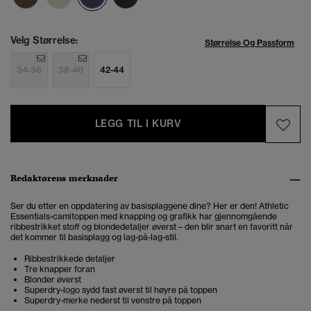
Velg Størrelse:
Størrelse Og Passform
34-36
38-40
42-44
LEGG TIL I KURV
Redaktørens merknader
Ser du etter en oppdatering av basisplaggene dine? Her er den! Athletic
Essentials-camitoppen med knapping og grafikk har gjennomgående
ribbestrikket stoff og blondedetaljer øverst – den blir snart en favoritt når
det kommer til basisplagg og lag-på-lag-stil.
Ribbestrikkede detaljer
Tre knapper foran
Blonder øverst
Superdry-logo sydd fast øverst til høyre på toppen
Superdry-merke nederst til venstre på toppen