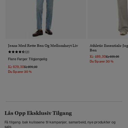
Jeans Med Rette Ben Og Mellomhøyt Liv
Athletic Essentials-J
Ben
(2)
Kr 489,30
Pris Nedsatt Fr
Til
Kr 699,00
Flere Farger Tilgjengelig
Du Sparer 30 %
Kr 629,30
Pris Nedsatt Fra
Til
Kr 899,00
Du Sparer 30 %
Lås Opp Eksklusiv Tilgang
Få tilgang: bak kulissene til kampanjer, samarbeid, nye produkter og
salg.