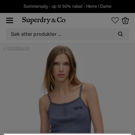
Sommersalg - op til 50% rabat -
Herre
|
Dame
0
OVERDELER