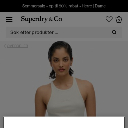
Sommersalg - op til 50% rabat -
Herre
|
Dame
0
OVERDELER