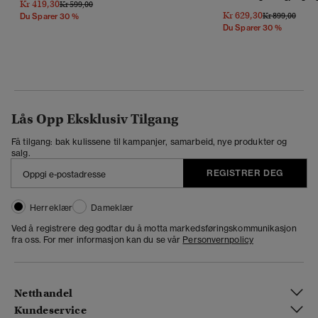
Kr 419,30
Pris Nedsatt Fra
Til
Kr 599,00
Kr 629,30
Pris Nedsatt Fr
Til
Kr 899,00
Du Sparer 30 %
Du Sparer 30 %
Lås Opp Eksklusiv Tilgang
Få tilgang: bak kulissene til kampanjer, samarbeid, nye produkter og
salg.
REGISTRER DEG
Herreklær
Dameklær
Ved å registrere deg godtar du å motta markedsføringskommunikasjon
fra oss. For mer informasjon kan du se vår
Personvernpolicy
Netthandel
Kundeservice