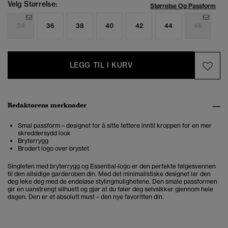
Velg Størrelse:
Størrelse Og Passform
34
36
38
40
42
44
46
LEGG TIL I KURV
Redaktørens merknader
Smal passform – designet for å sitte tettere inntil kroppen for en mer
skreddersydd look
Bryterrygg
Brodert logo over brystet
Singleten med bryterrygg og Essential-logo er den perfekte følgesvennen
til den allsidige garderoben din. Med det minimalistiske designet lar den
deg leke deg med de endeløse stylingmulighetene. Den smale passformen
gir en uanstrengt silhuett og gjør at du føler deg selvsikker gjennom hele
dagen. Den er et absolutt must – den nye favoritten din.