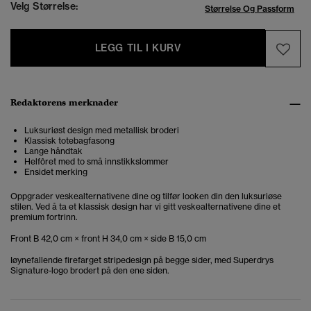
Velg Størrelse:
Størrelse Og Passform
LEGG TIL I KURV
Redaktørens merknader
Luksuriøst design med metallisk broderi
Klassisk totebagfasong
Lange håndtak
Helfôret med to små innstikkslommer
Ensidet merking
Oppgrader veskealternativene dine og tilfør looken din den luksuriøse
stilen. Ved å ta et klassisk design har vi gitt veskealternativene dine et
premium fortrinn.
Front B 42,0 cm × front H 34,0 cm × side B 15,0 cm
Iøynefallende firefarget stripedesign på begge sider, med Superdrys
Signature-logo brodert på den ene siden.