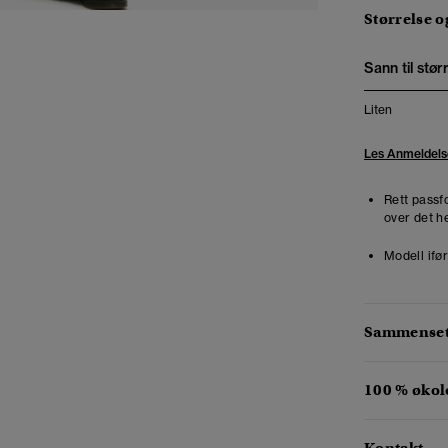
Størrelse 
Sann til stør
Liten
Les Anmeldels
Rett passf
over det he
Modell ifør
Sammensetn
100 % økol