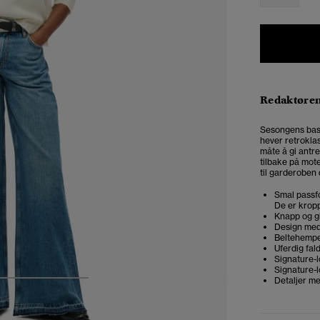
Redaktøre
Sesongens basi
hever retrokla
måte å gi antre
tilbake på mot
til garderoben 
Smal passfo
De er kropp
Knapp og gl
Design me
Beltehemp
Uferdig fal
Signature-
Signature-
Detaljer m
4
5
6