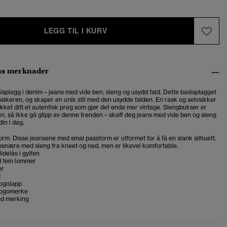
LEGG TIL I KURV
ns merknader
splagg i denim –
jeans med vide ben, sleng og usydd fald. Dette basisplagget
ssikeren, og skaper en unik stil med den usydde falden.
En rask og selvsikker
kket ditt et autentisk preg som gjør det enda mer vintage. Slengbukser er
en, så ikke gå glipp av denne trenden – skaff deg
jeans med vide ben og sleng
din i dag.
rm. Disse jeansene med smal passform er utformet for å få en slank silhuett.
snære med sleng fra kneet og ned, men er likevel komfortable.
idelås i gylfen
d fem lommer
er
d
logolapp
logomerke
ed merking