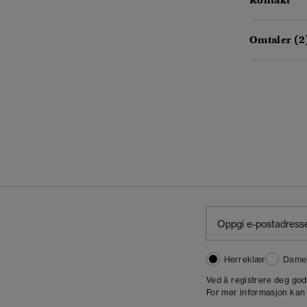
Kontakt
Omtaler (2
Herreklær
Dame
,
Ved å registrere deg go
For mer informasjon kan