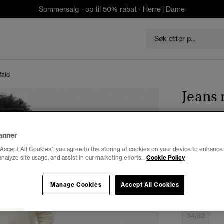
Sommersalg - op til 50% rabat -
Herre
|
Dame
fald
Jeans 
kr 699,3
anner
Du sparer 30 %
“Accept All Cookies”, you agree to the storing of cookies on your device to enhance 
analyze site usage, and assist in our marketing efforts.
Cookie Policy
Velg Størrel
Manage Cookies
Accept All Cookies
26/30
2
34/32