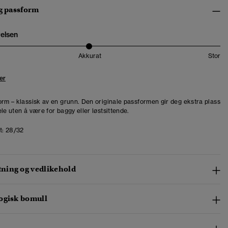
og passform
relsen
Akkurat
Stor
er
orm – klassisk av en grunn. Den originale passformen gir deg ekstra plass
le uten å være for baggy eller løstsittende.
t:
28/32
ing og vedlikehold
ogisk bomull