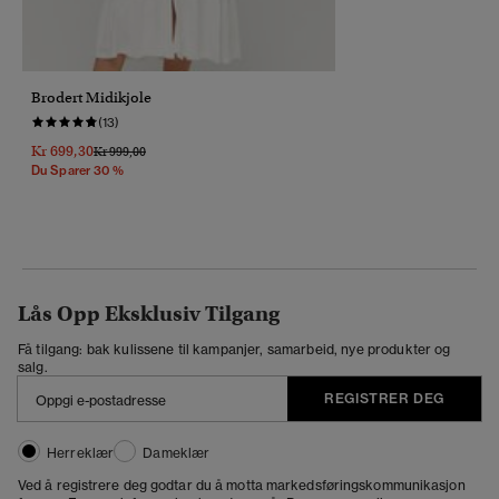
Brodert Midikjole
(13)
Kr 699,30
Pris Nedsatt Fra
Til
Kr 999,00
Du Sparer 30 %
Lås Opp Eksklusiv Tilgang
Få tilgang: bak kulissene til kampanjer, samarbeid, nye produkter og
salg.
REGISTRER DEG
Herreklær
Dameklær
Ved å registrere deg godtar du å motta markedsføringskommunikasjon