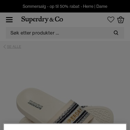
Sommersalg - op til 50% rabat -
Herre
|
Dame
0
SE ALLE