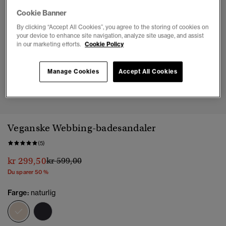
Cookie Banner
By clicking “Accept All Cookies”, you agree to the storing of cookies on
your device to enhance site navigation, analyze site usage, and assist
in our marketing efforts.
Cookie Policy
Manage Cookies
Accept All Cookies
1
2
3
4
5
Veganske Webbing-badesandaler
(5)
Pris nedsatt fra
til
kr 299,50
kr 599,00
Du sparer 50 %
Farge:
naturlig
valgt