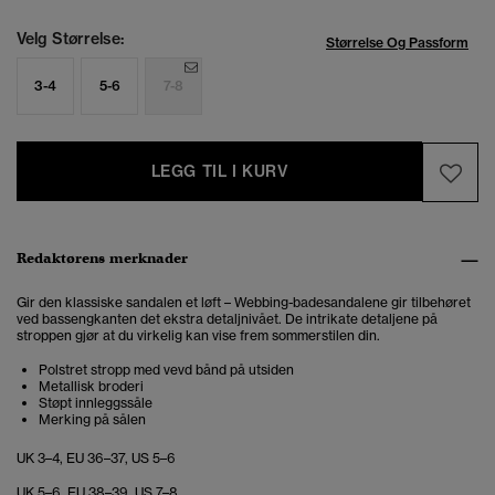
Velg Størrelse:
Størrelse Og Passform
3-4
5-6
7-8
LEGG TIL I KURV
Redaktørens merknader
Gir den klassiske sandalen et løft – Webbing-badesandalene gir tilbehøret
ved bassengkanten det ekstra detaljnivået. De intrikate detaljene på
stroppen gjør at du virkelig kan vise frem sommerstilen din.
Polstret stropp med vevd bånd på utsiden
Metallisk broderi
Støpt innleggssåle
Merking på sålen
UK 3–4, EU 36–37, US 5–6
UK 5–6, EU 38–39, US 7–8