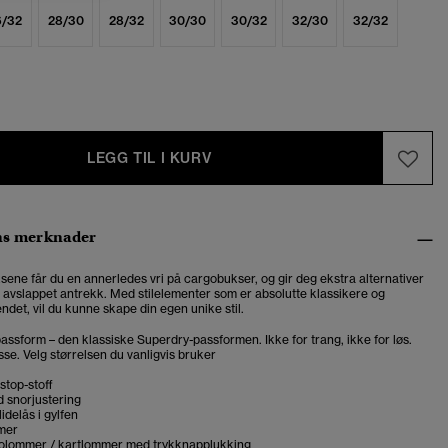
6/32
28/30
28/32
30/30
30/32
32/30
32/32
LEGG TIL I KURV
ns merknader
ene får du en annerledes vri på cargobukser, og gir deg ekstra alternativer
t avslappet antrekk. Med stilelementer som er absolutte klassikere og
ndet, vil du kunne skape din egen unike stil.
assform – den klassiske Superdry-passformen. Ikke for trang, ikke for løs.
se. Velg størrelsen du vanligvis bruker
stop-stoff
 snorjustering
idelås i gylfen
mer
olommer / kartlommer med trykknapplukking