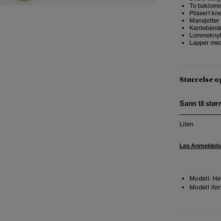
To baklomm
Plissert kn
Mansjetter
Kantebåndd
Lommeknyti
Lapper med
Størrelse 
Sann til stør
Liten
Les Anmeldels
Modell:
Høy
Modell ifør