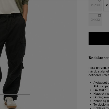
26/30
2
34/32
Redaktøre
Para-cargobuks
når du styler e
definerer utsee
Avslappet p
Akkurat pas
Lav midje
Klassisk rip
4
5
6
Linning med
Knapp og gl
To sidelom
Doble carg