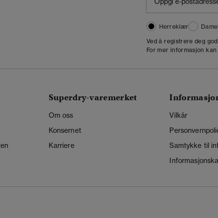
Herreklær
Dame
,
Ved å registrere deg go
For mer informasjon kan
Superdry-varemerket
Informasjo
Om oss
Vilkår
Konsernet
Personvernpoli
ten
Karriere
Samtykke til i
Informasjonskap