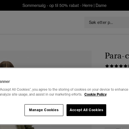
Sommersalg - op til 50% rabat -
Herre
|
Dame
Para-c
kr 629,3
anner
Du sparer 30 %
“Accept All Cookies”, you agree to the storing of cookies on your device to enhance 
Farge:
svart
analyze site usage, and assist in our marketing efforts.
Cookie Policy
valg
Manage Cookies
Accept All Cookies
Velg Størrel