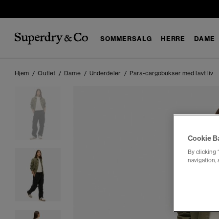
SOMMERSALG
HERRE
DAME
Hjem
Outlet
Dame
Underdeler
Para-cargobukser med lavt liv
Cookie B
By clicking 
navigation, 