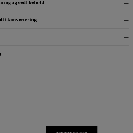
ing og vedlikehold
l i konvertering
)