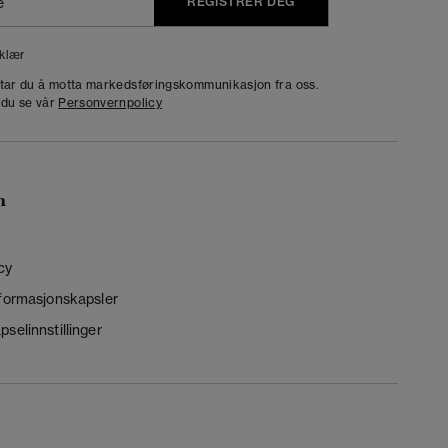
REGISTRER DEG
klær
dtar du å motta markedsføringskommunikasjon fra oss.
 du se vår
Personvernpolicy
n
cy
nformasjonskapsler
selinnstillinger