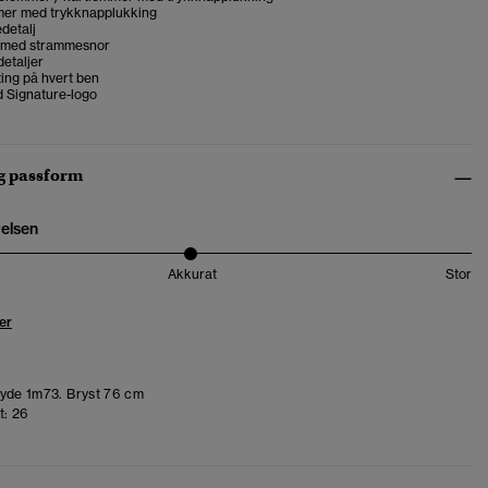
er med trykknapplukking
edetalj
 med strammesnor
etaljer
ng på hvert ben
 Signature-logo
og passform
relsen
Akkurat
Stor
er
de 1m73. Bryst 76 cm
t:
26