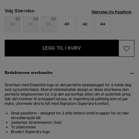
Velg Størrelse:
Størrelse Og Passform
34
36
38
40
42
44
LEGG TIL I KURV
Redaktørens merknader
Shortsen med Essential-logo er det perfekte basisplagget for å holde deg
sval og komfortabel. Med et minimalistisk design er disse shortsene den
perfekte følgesvennen for å gi den personlige stilen din et autentisk preg.
Når det kommer til avslappet luksus, er ingenting så pålitelig som et par
myke, uformelle shorts fylt med Signature Superdry-komfort.
Smal passform – designet for å sitte tettere inntil kroppen for en mer
skreddersydd stil
Justerbar strammesnor i livet
To sidelommer
Brodert Superdry-logo