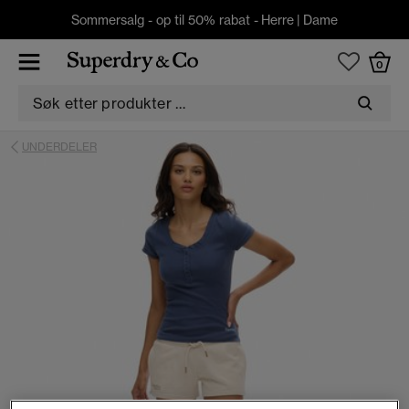
Sommersalg - op til 50% rabat -
Herre
|
Dame
0
UNDERDELER