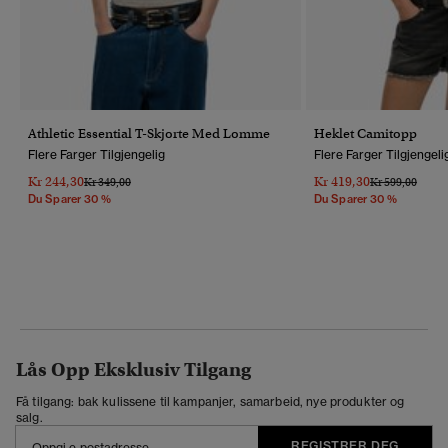
Athletic Essential T-Skjorte Med Lomme
Heklet Camitopp
Flere Farger Tilgjengelig
Flere Farger Tilgjengeli
Kr 244,30
Kr 419,30
Pris Nedsatt Fra
Til
Pris Nedsatt Fr
Til
Kr 349,00
Kr 599,00
Du Sparer 30 %
Du Sparer 30 %
Lås Opp Eksklusiv Tilgang
Få tilgang: bak kulissene til kampanjer, samarbeid, nye produkter og
salg.
REGISTRER DEG