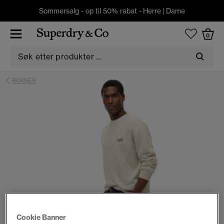
Sommersalg - op til 50% rabat -
Herre
|
Dame
0
BUKSER
Cookie Banner