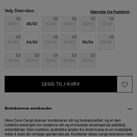
Velg Størrelse:
Størrelse Og Passform
28/30
28/32
30/30
30/32
32/30
32/32
32/34
34/32
34/34
36/32
36/34
38/30
38/32
38/34
40/30
40/32
40/34
LEGG TIL I KURV
Redaktørens merknader
Våre Core Cargo-bukser kombinerer stil og funksjonalitet, og er den
rustikke løsningen for
moderne stil og et klassisk eksempel på pålitelig
arbeidsklær. Den rustikke, praktiske ånden fra Americana er en nostalgisk
måte å style din vintage-garderobe på. Kombiner disse cargo-buksene med