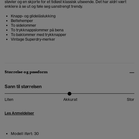
støvler og en skjorte for et tidløst klassisk utseende. Det har aldri vært
enklere å se ut og føle seg uanstrengt trendy.
Knapp- og glidelåslukking
Beltehemper
To sidelommer
To trykknappslommer på bena
To baklommer med trykknapper
Vintage Superdry-merker
Størrelse og passform
Sann til størrelsen
Liten
Akkurat
Stor
Les Anmeldelser
Modell iført:
30