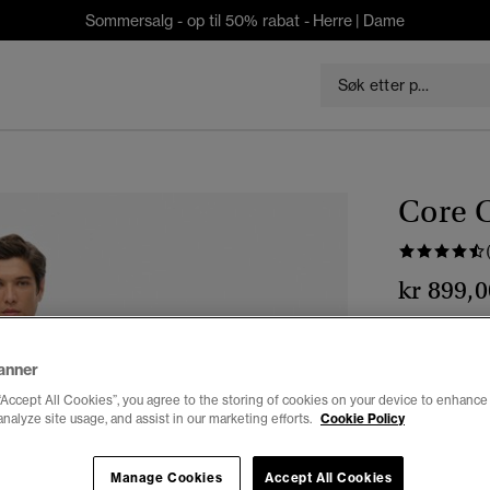
Sommersalg - op til 50% rabat -
Herre
|
Dame
Core 
kr 899,0
Farge:
omri
anner
“Accept All Cookies”, you agree to the storing of cookies on your device to enhance 
analyze site usage, and assist in our marketing efforts.
Cookie Policy
Manage Cookies
Accept All Cookies