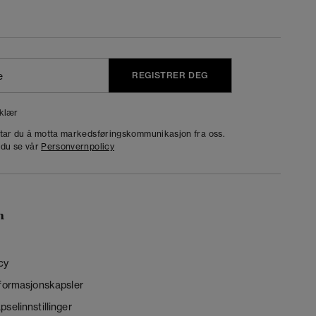
REGISTRER DEG
klær
dtar du å motta markedsføringskommunikasjon fra oss.
 du se vår
Personvernpolicy
n
cy
nformasjonskapsler
selinnstillinger