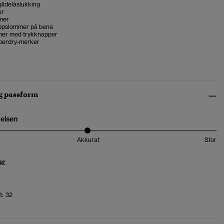
lidelåslukking
er
mer
ppslommer på bena
er med trykknapper
perdry-merker
og passform
relsen
Akkurat
Stor
er
t:
32