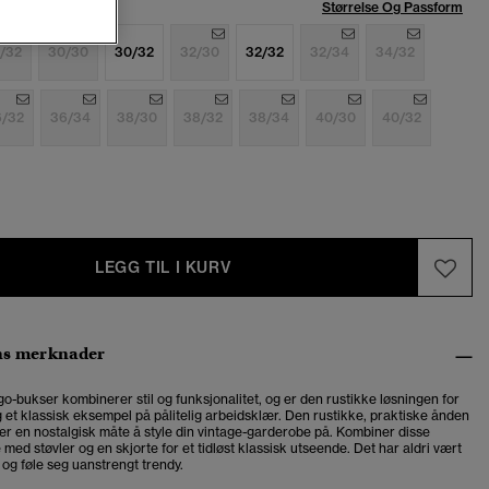
se:
Størrelse Og Passform
/32
30/30
30/32
32/30
32/32
32/34
34/32
6/32
36/34
38/30
38/32
38/34
40/30
40/32
LEGG TIL I KURV
ns merknader
o-bukser kombinerer stil og funksjonalitet, og er den rustikke løsningen for
 et klassisk eksempel på pålitelig arbeidsklær. Den rustikke, praktiske ånden
er en nostalgisk måte å style din vintage-garderobe på. Kombiner disse
ed støvler og en skjorte for et tidløst klassisk utseende. Det har aldri vært
 og føle seg uanstrengt trendy.