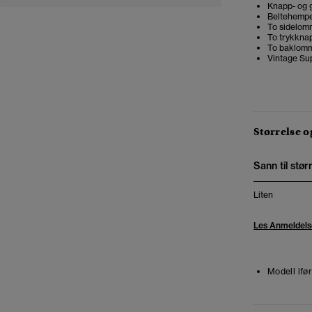
Knapp- og g
Beltehemp
To sidelom
To trykkna
To baklomm
Vintage Su
Størrelse 
Sann til stør
Liten
Les Anmeldels
Modell ifør