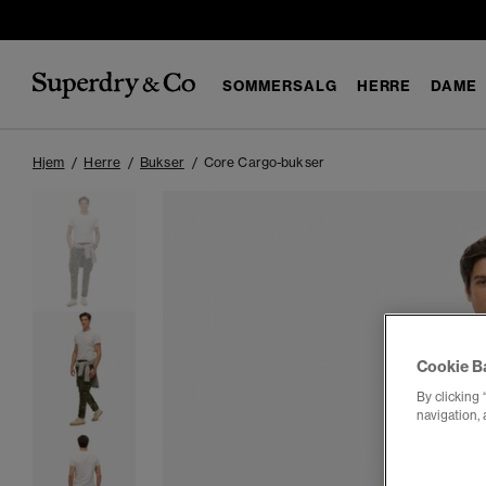
SOMMERSALG
HERRE
DAME
Hjem
Herre
Bukser
Core Cargo-bukser
Cookie B
By clicking 
navigation, 