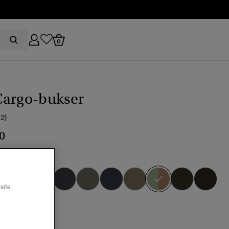
0
Cargo-bukser
(2)
0
ss-camo
valgt
site