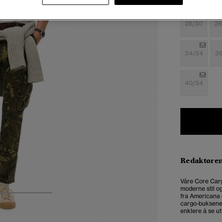
Velg Størrel
28/30
28
34/34
3
40/34
Redaktøre
Våre Core Carg
moderne stil og
fra Americana 
3
4
5
cargo-buksene m
enklere å se ut