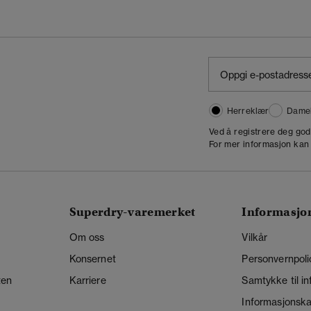
Herreklær
Dame
,
Ved å registrere deg go
For mer informasjon kan
Superdry-varemerket
Informasjo
Om oss
Vilkår
Konsernet
Personvernpoli
ten
Karriere
Samtykke til i
Informasjonskap