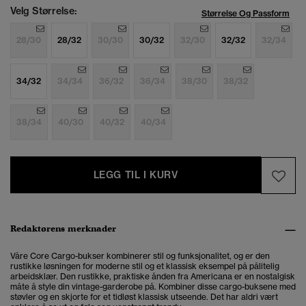
Velg Størrelse:
Størrelse Og Passform
28/30
28/32
30/30
30/32
32/30
32/32
32/34
34/32
34/34
36/32
36/34
38/30
38/32
38/34
40/30
40/32
40/34
LEGG TIL I KURV
Redaktørens merknader
Våre Core Cargo-bukser kombinerer stil og funksjonalitet, og er den
rustikke løsningen for
moderne stil og et klassisk eksempel på pålitelig
arbeidsklær. Den rustikke, praktiske ånden fra Americana er en nostalgisk
måte å style din vintage-garderobe på. Kombiner disse cargo-buksene med
støvler og en skjorte for et tidløst klassisk utseende. Det har aldri vært