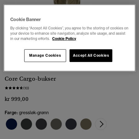
Cookie Banner
By clicking “Accept All Cookies”, you agree to the storing of cookies on
your device to enhance site navigation, analyze site usage, and assist
in our marketing efforts.
Cookie Policy
1
2
3
4
5
6
7
8
Manage Cookies
Accept All Cookies
Core Cargo-bukser
(10)
kr 999,00
Farge:
gressløk-grønn