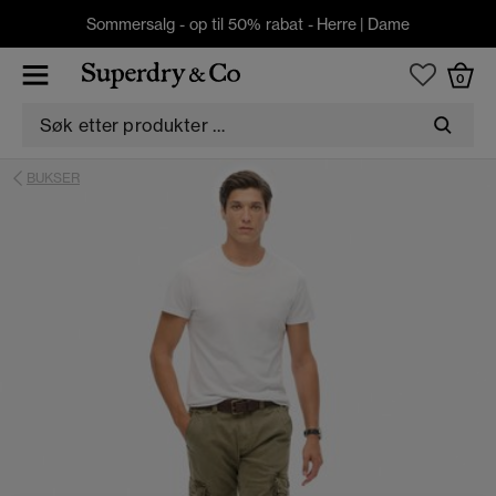
Sommersalg - op til 50% rabat -
Herre
|
Dame
0
BUKSER