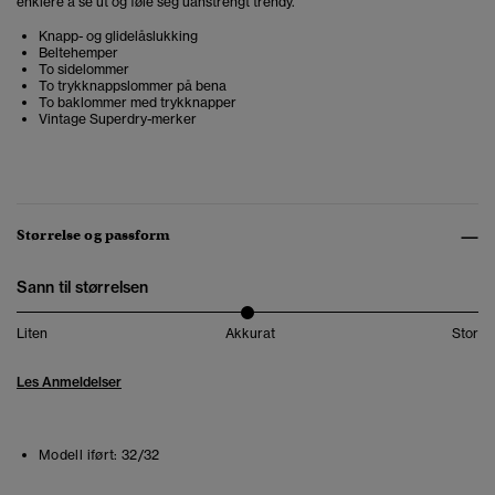
enklere å se ut og føle seg uanstrengt trendy.
Knapp- og glidelåslukking
Beltehemper
To sidelommer
To trykknappslommer på bena
To baklommer med trykknapper
Vintage Superdry-merker
Størrelse og passform
Sann til størrelsen
Liten
Akkurat
Stor
Les Anmeldelser
Modell iført:
32/32