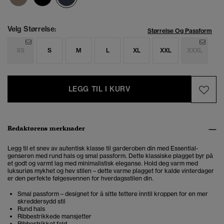
Velg Størrelse:
Størrelse Og Passform
XS
S
M
L
XL
XXL
XXXL
LEGG TIL I KURV
Redaktørens merknader
Legg til et snev av autentisk klasse til garderoben din med Essential-
genseren med rund hals og smal passform. Dette klassiske plagget byr på
et godt og varmt lag med minimalistisk eleganse.
Hold deg varm med
luksuriøs mykhet og hev stilen – dette varme plagget for kalde vinterdager
er den perfekte følgesvennen for hverdagsstilen din
.
Smal passform – designet for å sitte tettere inntil kroppen for en mer
skreddersydd stil
Rund hals
Ribbestrikkede mansjetter
Ribbestrikket fald