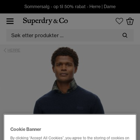
Sommersalg - op til 50% rabat -
Herre
|
Dame
0
HERRE
Cookie Banner
By clicking “Accept All Cookies”, you agree to the storing of cookies on