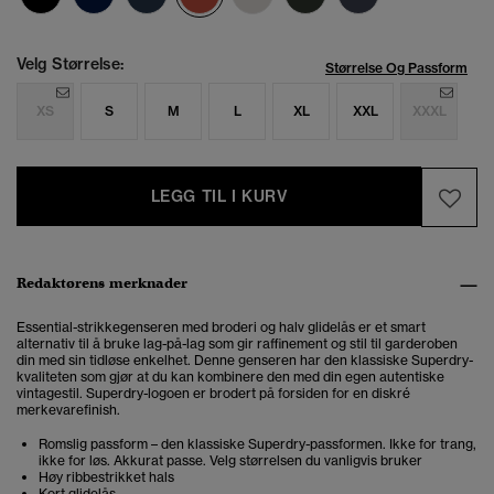
Velg Størrelse:
Størrelse Og Passform
XS
S
M
L
XL
XXL
XXXL
LEGG TIL I KURV
Redaktørens merknader
Essential-strikkegenseren med broderi og halv glidelås er et smart
alternativ til å bruke lag-på-lag som gir raffinement og stil til garderoben
din med sin
tidløse enkelhet
. Denne genseren har den klassiske Superdry-
kvaliteten som gjør at du kan kombinere den med din egen autentiske
vintagestil.
Superdry-logoen er brodert på forsiden for en diskré
merkevarefinish.
Romslig passform – den klassiske Superdry-passformen. Ikke for trang,
ikke for løs. Akkurat passe. Velg størrelsen du vanligvis bruker
Høy ribbestrikket hals
Kort glidelås