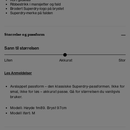
Ribbestrikk i mansjetter og fald
Brodert Superdry-logo på brystet
Superdry-merke på falden
Størrelse og passform
Sann til størrelsen
Liten
Akkurat
Stor
Les Anmeldelser
Avslappet passform – den klassiske Superdry-passformen. Ikke for
smal, ikke for løs – akkurat passe. Gå for størrelsen du vanligvis
bruker.
Modell:
Høyde 1m89. Bryst 97cm
Modell iført:
M