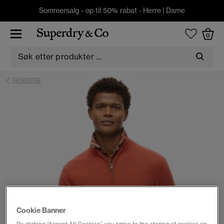
Sommersalg - op til 50% rabat -
Herre
|
Dame
0
GENSERE
Cookie Banner