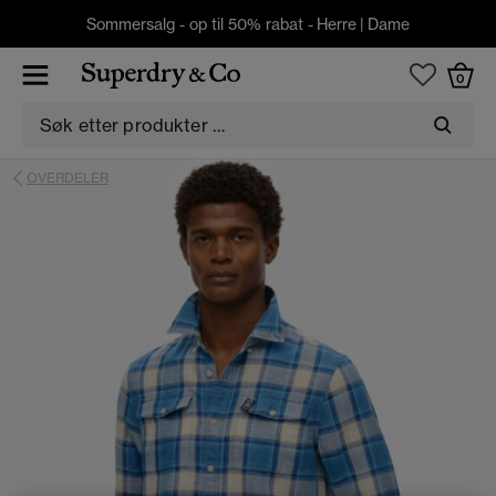
Sommersalg - op til 50% rabat -
Herre
|
Dame
0
OVERDELER