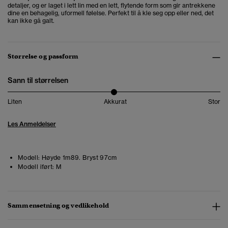
detaljer, og er laget i lett lin med en lett, flytende form som gir antrekkene
dine en behagelig, uformell følelse. Perfekt til å kle seg opp eller ned, det
kan ikke gå galt.
Størrelse og passform
Sann til størrelsen
Liten
Akkurat
Stor
Les Anmeldelser
Modell:
Høyde 1m89. Bryst 97cm
Modell iført:
M
Sammensetning og vedlikehold