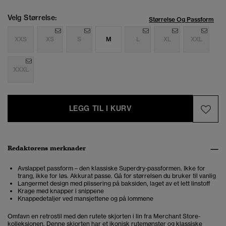
Velg Størrelse:
Størrelse Og Passform
XXS
XS
S
M
L
XL
XXL
XXXL
LEGG TIL I KURV
Redaktørens merknader
Avslappet passform – den klassiske Superdry-passformen. Ikke for
trang, ikke for løs. Akkurat passe. Gå for størrelsen du bruker til vanlig
Langermet design med plissering på baksiden, laget av et lett linstoff
Krage med knapper i snippene
Knappedetaljer ved mansjettene og på lommene
Omfavn en retrostil med den rutete skjorten i lin fra Merchant Store-
kolleksjonen. Denne skjorten har et ikonisk rutemønster og klassiske