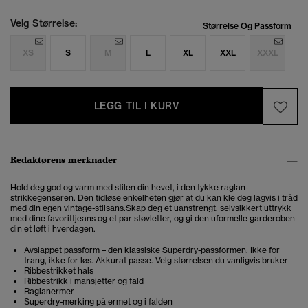
Velg Størrelse:
Størrelse Og Passform
XS
S
M
L
XL
XXL
XXXL
LEGG TIL I KURV
Redaktørens merknader
Hold deg god og varm med stilen din hevet, i den
tykke raglan-
strikkegenseren.
Den tidløse enkelheten gjør at du kan kle deg lagvis i tråd
med din egen vintage-stilsans.Skap deg et uanstrengt, selvsikkert uttrykk
med dine favorittjeans og et par støvletter, og gi den uformelle garderoben
din et løft i hverdagen.
Avslappet passform – den klassiske Superdry-passformen. Ikke for
trang, ikke for løs. Akkurat passe. Velg størrelsen du vanligvis bruker
Ribbestrikket hals
Ribbestrikk i mansjetter og fald
Raglanermer
Superdry-merking på ermet og i falden