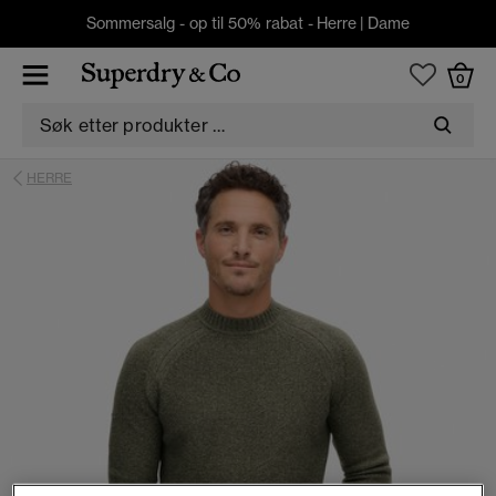
Sommersalg - op til 50% rabat -
Herre
|
Dame
0
HERRE