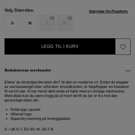
Velg Størrelse:
Størrelse Og Passform
S
M
L
XL
LEGG TIL I KURV
Redaktørens merknader
Elsker du strandgarderoben din? Gi den en moderne vri. Enten du slapper
av ved bassenget eller utforsker strandkanten, er flippflopper en klassiker
til varmt vær. Vi har hevet dem enda et hakk med en vintage merkevare.
Med disse kan du være trygg på at hvert skritt du tar er tro mot den
personlige stilen din.
Fotstropp i gummi
Uthevet logo
Superdry-merking på innleggssålen
S – UK 6–7, EU 40–41, US 7–8