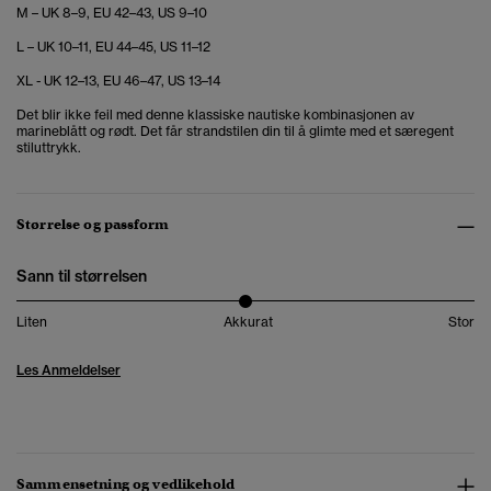
M – UK 8–9, EU 42–43, US 9–10
L – UK 10–11, EU 44–45, US 11–12
XL - UK 12–13, EU 46–47, US 13–14
Det blir ikke feil med denne klassiske nautiske kombinasjonen av
marineblått og rødt. Det får strandstilen din til å glimte med et særegent
stiluttrykk.
Størrelse og passform
Sann til størrelsen
Liten
Akkurat
Stor
Les Anmeldelser
Sammensetning og vedlikehold