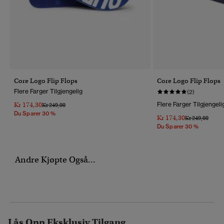
Core Logo Flip Flops
Core Logo Flip Flops
Flere Farger Tilgjengelig
(2)
Kr 174,30
Flere Farger Tilgjengeli
Pris Nedsatt Fra
Til
Kr 249,00
Du Sparer 30 %
Kr 174,30
Pris Nedsatt Fr
Til
Kr 249,00
Du Sparer 30 %
Andre Kjøpte Også...
Lås Opp Eksklusiv Tilgang