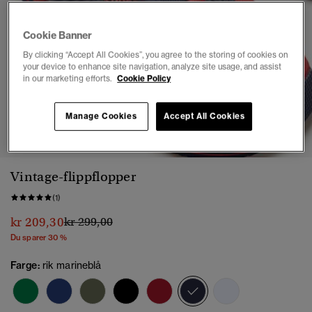
Cookie Banner
By clicking “Accept All Cookies”, you agree to the storing of cookies on
your device to enhance site navigation, analyze site usage, and assist
in our marketing efforts.
Cookie Policy
Manage Cookies
Accept All Cookies
1
2
3
4
5
6
7
Vintage-flippflopper
(1)
Pris nedsatt fra
til
kr 209,30
kr 299,00
Du sparer 30 %
Farge:
rik marineblå
valgt