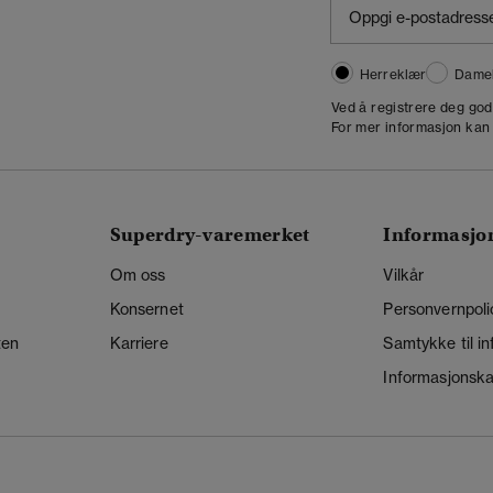
Herreklær
Dame
,
Ved å registrere deg go
For mer informasjon kan
Superdry-varemerket
Informasjo
Om oss
Vilkår
Konsernet
Personvernpoli
ten
Karriere
Samtykke til i
Informasjonskap