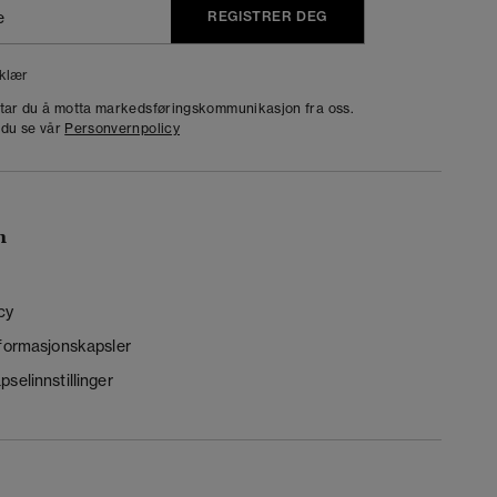
REGISTRER DEG
klær
dtar du å motta markedsføringskommunikasjon fra oss.
 du se vår
Personvernpolicy
n
cy
nformasjonskapsler
selinnstillinger