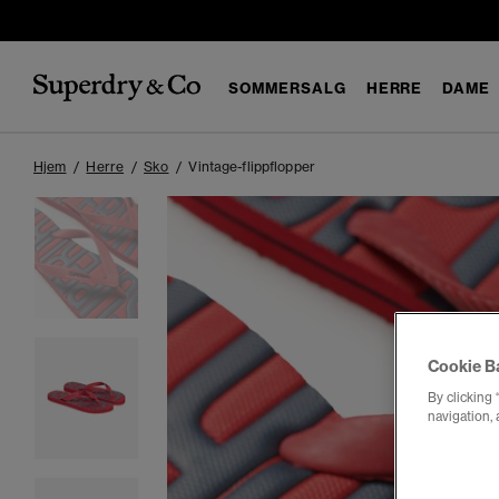
SOMMERSALG
HERRE
DAME
Hjem
Herre
Sko
Vintage-flippflopper
Cookie B
By clicking 
navigation, 