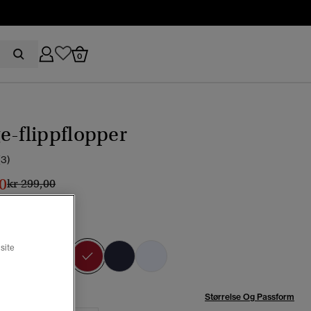
0
e-flippflopper
(3)
0
Pris nedsatt fra
til
kr 299,00
y-rød
valgt
site
se:
Størrelse Og Passform