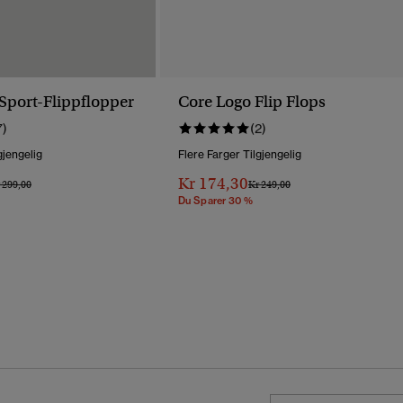
Sport-Flippflopper
Core Logo Flip Flops
7)
(2)
gjengelig
Flere Farger Tilgjengelig
Kr 174,30
is Nedsatt Fra
Til
Pris Nedsatt Fra
Til
 299,00
Kr 249,00
Du Sparer 30 %