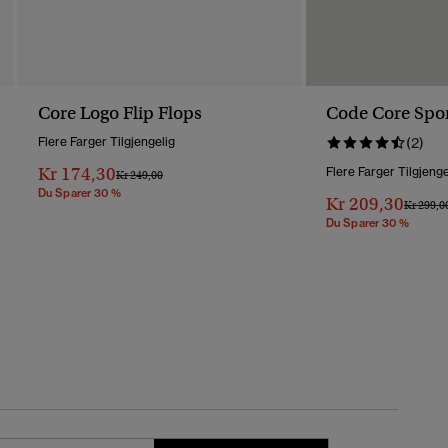
Core Logo Flip Flops
Code Core Spor
Flere Farger Tilgjengelig
(2)
Kr 174,30
Flere Farger Tilgjenge
Pris Nedsatt Fra
Til
Kr 249,00
Du Sparer 30 %
Kr 209,30
Pris Ned
Kr 299,0
Du Sparer 30 %