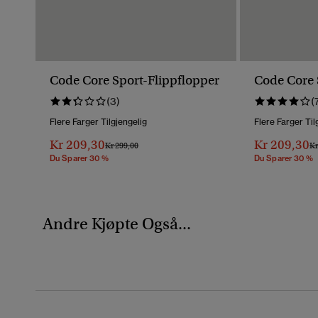
Code Core Sport-Flippflopper
Code Core 
(3)
(
Flere Farger Tilgjengelig
Flere Farger Til
Kr 209,30
Kr 209,30
Pris Nedsatt Fra
Til
Pr
Kr 299,00
Kr
Du Sparer 30 %
Du Sparer 30 %
Andre Kjøpte Også...