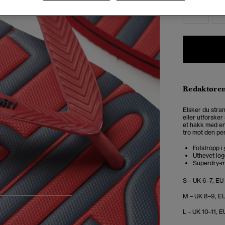
S
Redaktøre
Elsker du stra
eller utforsker
et hakk med en
tro mot den per
Fotstropp 
Uthevet lo
Superdry-m
S – UK 6–7, EU
M – UK 8–9, EU
4
5
6
7
L – UK 10–11, E