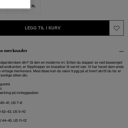
M
L
XL
LEGG TIL I KURV
ns merknader
ndgarderoben din? Gi den en moderne vri. Enten du slapper av ved bassenget
 strandkanten, er flippflopper en klassiker til varmt vær. Vi har hevet dem enda
 vintage merkevare. Med disse kan du være trygg på at hvert skritt du tar er
sonlige stilen din.
i gummi
go
erking på innleggssålen
 40–41, US 7–8
 42–43, US 9–10
U 44–45, US 11–12