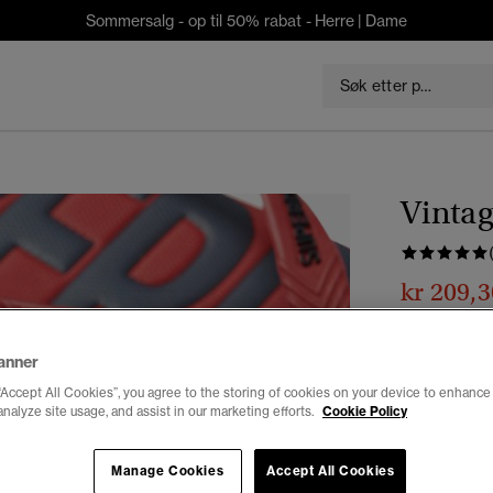
Sommersalg - op til 50% rabat -
Herre
|
Dame
Vintag
kr 209,3
Du sparer 30 %
Farge:
varsit
anner
“Accept All Cookies”, you agree to the storing of cookies on your device to enhance 
analyze site usage, and assist in our marketing efforts.
Cookie Policy
Velg Størrel
Manage Cookies
Accept All Cookies