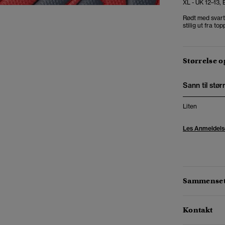
XL - UK 12–13,
Rødt med svarte
stilig ut fra topp
Størrelse 
Sann til stør
Liten
Les Anmeldels
Sammensetn
Kontakt