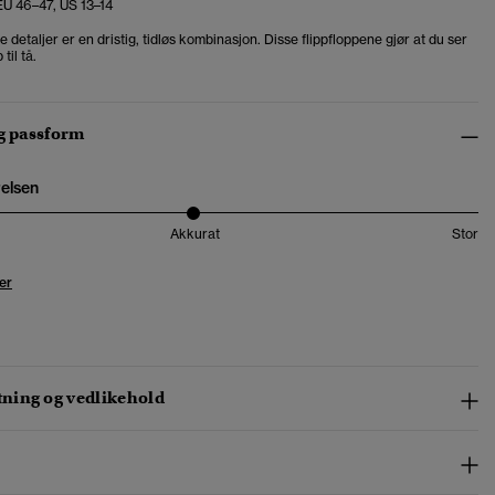
 EU 46–47, US 13–14
 detaljer er en dristig, tidløs kombinasjon. Disse flippfloppene gjør at du ser
 til tå.
og passform
relsen
Akkurat
Stor
er
ing og vedlikehold