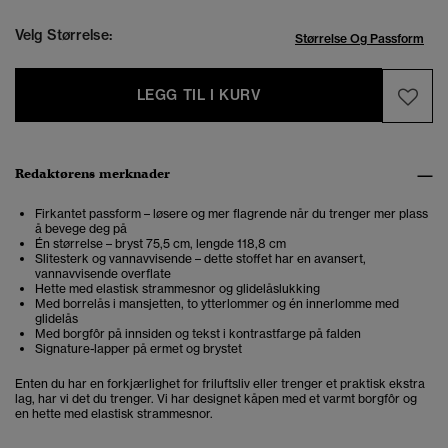
Velg Størrelse:
Størrelse Og Passform
LEGG TIL I KURV
Redaktørens merknader
Firkantet passform – løsere og mer flagrende når du trenger mer plass
å bevege deg på
Én størrelse – bryst 75,5 cm, lengde 118,8 cm
Slitesterk og vannavvisende – dette stoffet har en avansert,
vannavvisende overflate
Hette med elastisk strammesnor og glidelåslukking
Med borrelås i mansjetten, to ytterlommer og én innerlomme med
glidelås
Med borgfôr på innsiden og tekst i kontrastfarge på falden
Signature-lapper på ermet og brystet
Enten du har en forkjærlighet for friluftsliv eller trenger et praktisk ekstra
lag, har vi det du trenger. Vi har designet kåpen med et varmt borgfôr og
en hette med elastisk strammesnor.