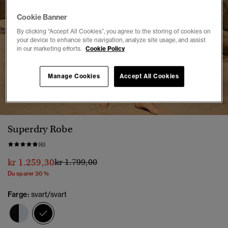
Cookie Banner
By clicking “Accept All Cookies”, you agree to the storing of cookies on
your device to enhance site navigation, analyze site usage, and assist
in our marketing efforts.
Cookie Policy
Manage Cookies
Accept All Cookies
1
2
3
4
5
6
7
8
Superdry Robe
(6)
Pris nedsatt fra
til
kr 1.259,30
kr 1.799,00
Du sparer 30 %
Farge:
svart/svart
valgt