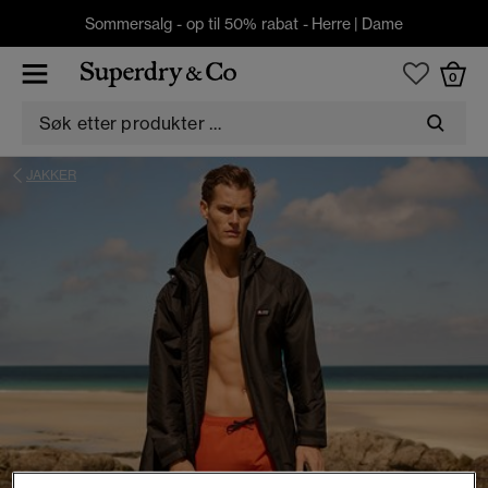
Sommersalg - op til 50% rabat -
Herre
|
Dame
0
JAKKER