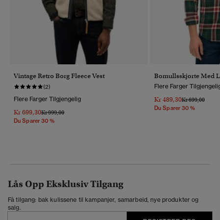
Vintage Retro Borg Fleece Vest
Bomullsskjorte Med 
Flere Farger Tilgjengeli
(2)
Flere Farger Tilgjengelig
Kr 489,30
Pris Nedsatt Fr
Til
Kr 699,00
Du Sparer 30 %
Kr 699,30
Pris Nedsatt Fra
Til
Kr 999,00
Du Sparer 30 %
Lås Opp Eksklusiv Tilgang
Få tilgang: bak kulissene til kampanjer, samarbeid, nye produkter og
salg.