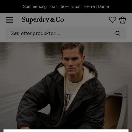
Sommersalg - op til 50% rabat -
Herre
|
Dame
0
JAKKER