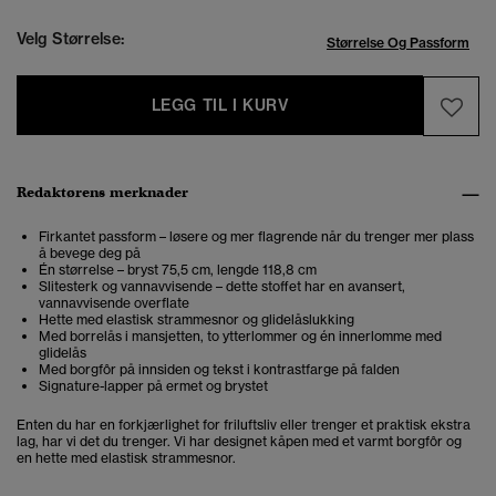
Velg Størrelse:
Størrelse Og Passform
LEGG TIL I KURV
Redaktørens merknader
Firkantet passform – løsere og mer flagrende når du trenger mer plass
å bevege deg på
Én størrelse – bryst 75,5 cm, lengde 118,8 cm
Slitesterk og vannavvisende – dette stoffet har en avansert,
vannavvisende overflate
Hette med elastisk strammesnor og glidelåslukking
Med borrelås i mansjetten, to ytterlommer og én innerlomme med
glidelås
Med borgfôr på innsiden og tekst i kontrastfarge på falden
Signature-lapper på ermet og brystet
Enten du har en forkjærlighet for friluftsliv eller trenger et praktisk ekstra
lag, har vi det du trenger. Vi har designet kåpen med et varmt borgfôr og
en hette med elastisk strammesnor.