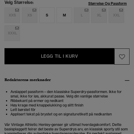
Velg Størrelse:
Størrelse Og Passform
XXS
XS
S
M
L
XL
XXL
XXXL
LEGG TIL I KURV
Redaktørens merknader
Avslappet passform – den klassiske Superdry-passformen. Ikke for
smal, ikke for løs, akkurat passe. Velg din vanlige størrelse
Ribbekant på ermer og nedkant
Høy krage med knappelukking og slitt finish
Lett børstet fôr
Applisert tekst på brystet og en signaturetikett på nedkanten
Vår Vintage Athletic Henley-genser gir ultimat hverdagskomfort. Dette
basisplaggett feirer det beste av Superdrys arv, en klassisk sporty stil som
kompletterer din autentiske hverdagsgarderobe. En perfekt avslappet