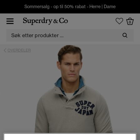
Sommersalg - op til 50% rabat -
Herre
|
Dame
0
OVERDELER